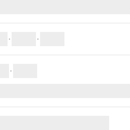
-
-
-